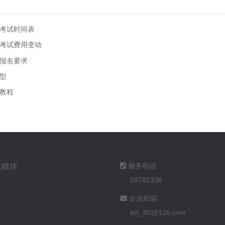
—考试时间表
—考试费用变动
—报名要求
题型
文教程
服务电话
统模块
58701336
企业邮箱
lsh_80@126.com